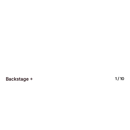
Backstage +
1
/ 10
https://www.zuczug.com/