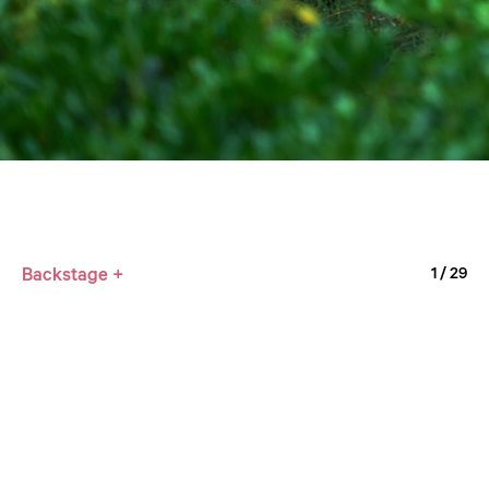
Backstage +
1
/ 29
An Ko Rau_2022
1